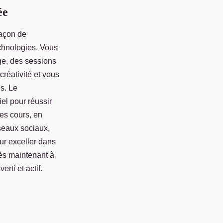
ée
façon de
echnologies. Vous
ge, des sessions
réativité et vous
s. Le
el pour réussir
des cours, en
éseaux sociaux,
ur exceller dans
ès maintenant à
rti et actif.