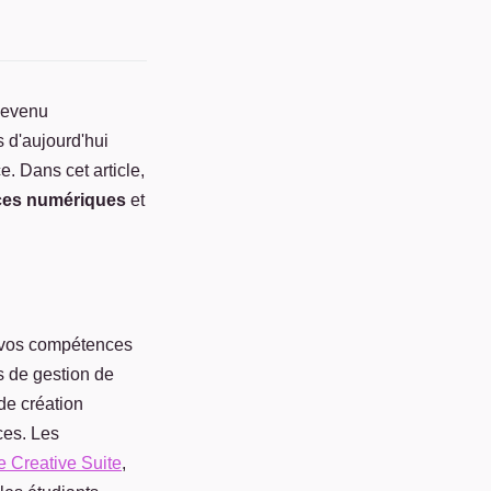
devenu
 d'aujourd'hui
. Dans cet article,
ces numériques
et
r vos compétences
ns de gestion de
 de création
ces. Les
 Creative Suite
,