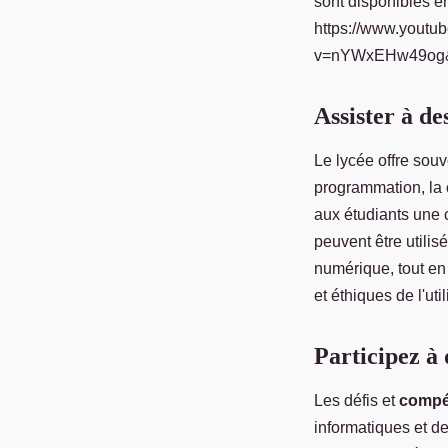
sont disponibles en
https://www.youtu
v=nYWxEHw49og
Assister à de
Le lycée offre sou
programmation, la 
aux étudiants une 
peuvent être utili
numérique, tout en 
et éthiques de l'uti
Participez à 
Les défis et
compét
informatiques et d