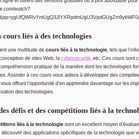
 ligne et offrent des versions gratuites ou à prix abordable pour 
be.com/watch?
&pp=ygUfQWRvYmUgQ3JlYXRpdmUgU3VpdGUgZm9ybWF
s cours liés à des technologies
vent une multitude de
cours liés à la technologie
, tels que l'inf
conception de sites Web, la
cybersécurité
, etc. Ces cours sont
compréhension pratique de la manière dont les technologies fon
sées. Assister à ces cours vous aidera à développer des compéte
vous offrant l'opportunité d'en apprendre davantage sur les imp
lisation des technologies.
des défis et des compétitions liés à la techno
itions liés à la technologie
sont un excellent moyen d'évalue
e découvrir des applications spécifiques de la technologie que