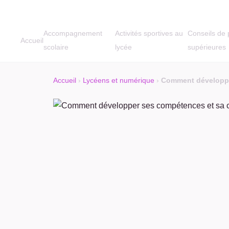
Accompagnement
Activités sportives au
Conseils de 
Accueil
scolaire
lycée
supérieures
Accueil
›
Lycéens et numérique
›
Comment développe