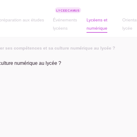
préparation aux études
Événements
Lycéens et
Orienta
lycéens
numérique
lycée
r ses compétences et sa culture numérique au lycée ?