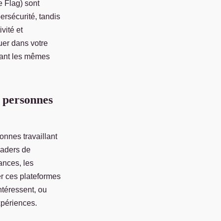
e Flag) sont
ersécurité, tandis
ivité et
uer dans votre
eant les mêmes
s personnes
onnes travaillant
eaders de
ances, les
er ces plateformes
ntéressent, ou
xpériences.