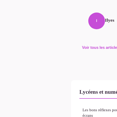
Ilyes
I
Voir tous les arti
Lycéens et num
Les bons réflexes pou
écrans