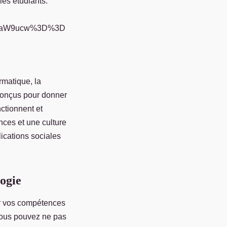
les étudiants.
0aW9ucw%3D%3D
ormatique, la
 conçus pour donner
ctionnent et
nces et une culture
lications sociales
logie
r vos compétences
 vous pouvez ne pas